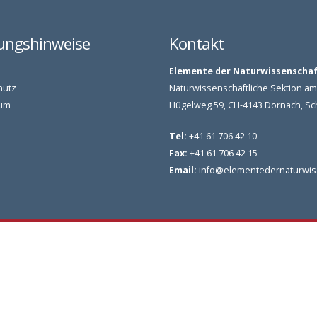
ungshinweise
Kontakt
Elemente der Naturwissenscha
hutz
Naturwissenschaftliche Sektion 
um
Hügelweg 59, CH-4143 Dornach, S
Tel:
+41 61 706 42 10
Fax:
+41 61 706 42 15
Email:
info@elementedernaturwis