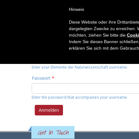
Hinweis
HOME
THEMEN
RUBRIK
Diese Website oder ihre Drittanbiet
Primary tabs
dargelegten Zwecke zu erreichen. 
Anmelden
(active
Neues Passwort anfordern
möchten, ziehen Sie bitte die
Cooki
tab)
Indem Sie dieses Banner schließen,
Benutzername
*
erklären Sie sich mit dem Gebrauc
Enter your Elemente der Naturwissenschaft username.
Passwort
*
Enter the password that accompanies your username.
Get In Touch