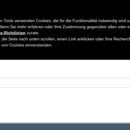
EN
AUSGABEN
ABONNEMENT
AUTORENHINWEISE
ARTIKE
er-Tools verwenden Cookies, die für die Funktionalität notwendig sind u
Wenn Sie mehr erfahren oder Ihre Zustimmung gegenüber allen oder e
e-Richtlinien
zurate.
 die Seite nach unten scrollen, einen Link anklicken oder Ihre Recherc
h von Cookies einverstanden.