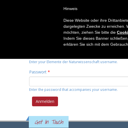
Hinweis
HOME
THEMEN
RUBRIK
Diese Website oder ihre Drittanbiet
Primary tabs
dargelegten Zwecke zu erreichen. 
Anmelden
(active
Neues Passwort anfordern
möchten, ziehen Sie bitte die
Cooki
tab)
Indem Sie dieses Banner schließen,
Benutzername
*
erklären Sie sich mit dem Gebrauc
Enter your Elemente der Naturwissenschaft username.
Passwort
*
Enter the password that accompanies your username.
Get In Touch