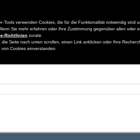
EN
AUSGABEN
ABONNEMENT
AUTORENHINWEISE
ARTIKE
er-Tools verwenden Cookies, die für die Funktionalität notwendig sind u
Wenn Sie mehr erfahren oder Ihre Zustimmung gegenüber allen oder e
e-Richtlinien
zurate.
 die Seite nach unten scrollen, einen Link anklicken oder Ihre Recherc
h von Cookies einverstanden.