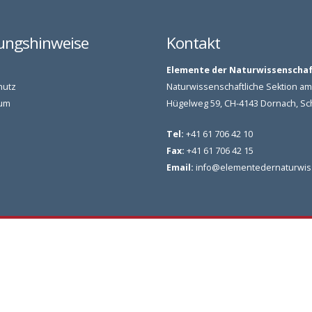
ungshinweise
Kontakt
Elemente der Naturwissenscha
hutz
Naturwissenschaftliche Sektion 
um
Hügelweg 59, CH-4143 Dornach, S
Tel:
+41 61 706 42 10
Fax:
+41 61 706 42 15
Email:
info@elementedernaturwis