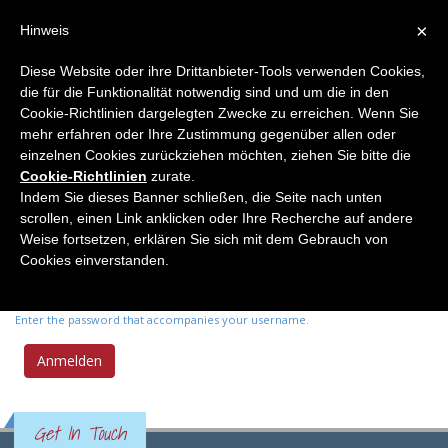
×
Hinweis
Diese Website oder ihre Drittanbieter-Tools verwenden Cookies,
die für die Funktionalität notwendig sind und um die in den
Primary tabs
Anmelden
(active
Neues Passwort anfordern
Cookie-Richtlinien dargelegten Zwecke zu erreichen. Wenn Sie
tab)
mehr erfahren oder Ihre Zustimmung gegenüber allen oder
einzelnen Cookies zurückziehen möchten, ziehen Sie bitte die
Benutzername
*
Cookie-Richtlinien
zurate.
Indem Sie dieses Banner schließen, die Seite nach unten
scrollen, einen Link anklicken oder Ihre Recherche auf andere
Enter your Elemente der Naturwissenschaft username.
Weise fortsetzen, erklären Sie sich mit dem Gebrauch von
Passwort
*
Cookies einverstanden.
Enter the password that accompanies your username.
Get In Touch