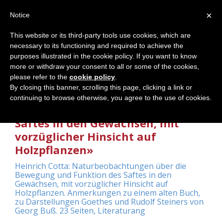
×
Notice
This website or its third-party tools use cookies, which are
necessary to its functioning and required to achieve the
Home
purposes illustrated in the cookie policy. If you want to know
more or withdraw your consent to all or some of the cookies,
please refer to the
cookie policy
.
By closing this banner, scrolling this page, clicking a link or
«Naturbeobachtungen über die
continuing to browse otherwise, you agree to the use of cookies.
Bewegung und Funktion des
Saftes in den Gewächsen, mit
vorzüglicher Hinsicht auf
Holzpflanzen»
Heinrich Cotta: Naturbeobachtungen über die
Bewegung und Funktion des Saftes in den
Gewächsen, mit vorzüglicher Hinsicht auf
Holzpflanzen. Anmerkungen zu einem alten Buch,
zu Darstellungen Goethes und Rudolf Steiners von
Georg Buß. 23 Seiten, Literaturang