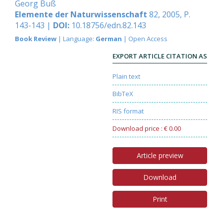
Georg Buß
Elemente der Naturwissenschaft
82, 2005, P.
143-143 |
DOI:
10.18756/edn.82.143
Book Review
| Language:
German
| Open Access
EXPORT ARTICLE CITATION AS
Plain text
BibTeX
RIS format
Download price : € 0.00
Article preview
Download
Print