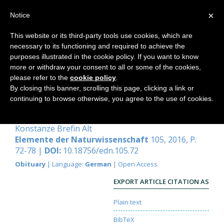
×
Notice
This website or its third-party tools use cookies, which are
necessary to its functioning and required to achieve the
Home
purposes illustrated in the cookie policy. If you want to know
more or withdraw your consent to all or some of the cookies,
please refer to the
cookie policy
.
By closing this banner, scrolling this page, clicking a link or
Georg Maier
continuing to browse otherwise, you agree to the use of cookies.
Ein Physikerleben für die Ästhetik
Konstanze Brefin Alt
Elemente der Naturwissenschaft
105, 2016, P.
72-78 |
DOI:
10.18756/edn.105.72
Obituary
| Language:
German
| Open Access
EXPORT ARTICLE CITATION AS
Plain text
BibTeX