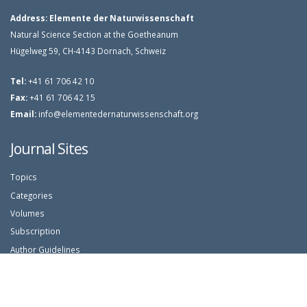
Address:
Elemente der Naturwissenschaft
Natural Science Section at the Goetheanum
Hügelweg 59, CH-4143 Dornach, Schweiz
Tel:
+41 61 706 42 10
Fax:
+41 61 706 42 15
Email:
info@elementedernaturwissenschaft.org
Journal Sites
Topics
Categories
Volumes
Subscription
Author Guidelines
Article Search
Login