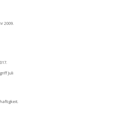
hr 2009.
017.
iff Juli
aftigkeit.