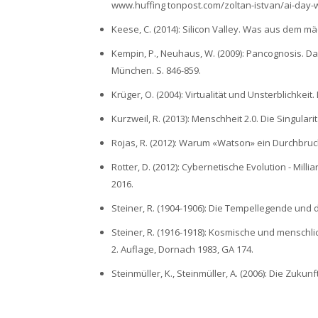
www.huffing tonpost.com/zoltan-istvan/ai-day-wil
Keese, C. (2014): Silicon Valley. Was aus dem 
Kempin, P., Neuhaus, W. (2009): Pancognosis. Da
München. S. 846-859.
Krüger, O. (2004): Virtualität und Unsterblichke
Kurzweil, R. (2013): Menschheit 2.0. Die Singularit
Rojas, R. (2012): Warum «Watson» ein Durchbruch i
Rotter, D. (2012): Cybernetische Evolution - Mill
2016.
Steiner, R. (1904-1906): Die Tempellegende und 
Steiner, R. (1916-1918): Kosmische und menschli
2. Auflage, Dornach 1983, GA 174.
Steinmüller, K., Steinmüller, A. (2006): Die Zuku