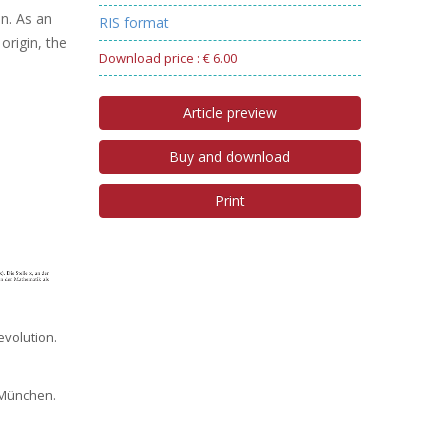
in. As an
RIS format
origin, the
Download price : € 6.00
Article preview
Buy and download
Print
evolution.
. München.