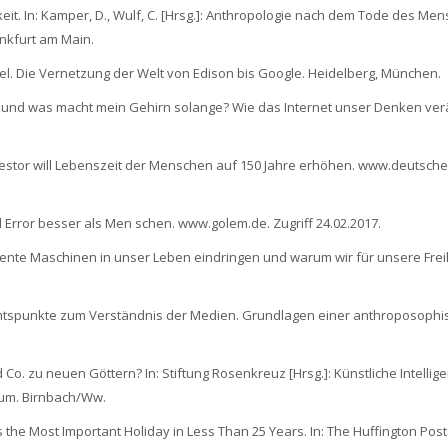
hkeit. In: Kamper, D., Wulf, C. [Hrsg.]: Anthropologie nach dem Tode des Me
nkfurt am Main.
ndel. Die Vernetzung der Welt von Edison bis Google. Heidelberg, München.
in… und was macht mein Gehirn solange? Wie das Internet unser Denken ver
vestor will Lebenszeit der Menschen auf 150 Jahre erhöhen. www.deutsche
nd Error besser als Men schen. www.golem.de. Zugriff 24.02.2017.
elligente Maschinen in unser Leben eindringen und warum wir für unsere Frei
chtspunkte zum Verständnis der Medien. Grundlagen einer anthroposophi
o. zu neuen Göttern? In: Stiftung Rosenkreuz [Hrsg.]: Künstliche Intellige
um. Birnbach/Ww.
as the Most Important Holiday in Less Than 25 Years. In: The Huffington Post