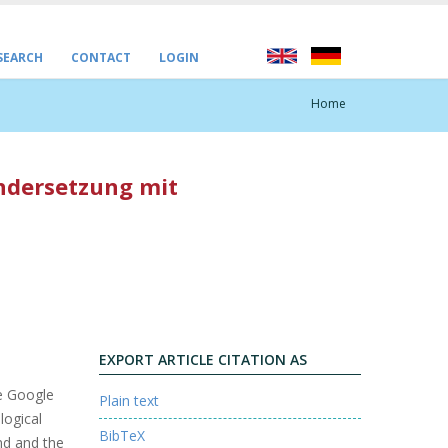
 SEARCH
CONTACT
LOGIN
Home
andersetzung mit
EXPORT ARTICLE CITATION AS
he Google
Plain text
logical
BibTeX
ind and the