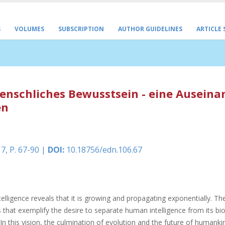
S
VOLUMES
SUBSCRIPTION
AUTHOR GUIDELINES
ARTICLE
enschliches Bewusstsein - eine Ausein
en
7, P. 67-90 |
DOI:
10.18756/edn.106.67
telligence reveals that it is growing and propagating exponentially. T
that exemplify the desire to separate human intelligence from its bio
 In this vision, the culmination of evolution and the future of humank