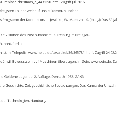
l-replace-christmas_b_4496550. html. Zugriff Juli 2016.
mächtigsten Tal der Welt auf uns zukommt. München.
s Programm der Konnexi on. In: Jeschke, W., Mamczak, S. [Hrsg.]: Das SF-Ja
it. Die Visionen des Post humanismus. Freiburg im Breisgau.
ät naht. Berlin.
st. In: Telepolis. www. heise.de/tp/artikel/36/36578/1.html. Zugriff 24.02.2
iardär will Bewusstsein auf Maschinen übertragen. In: Sein. www.sein.de. Zugr
die Goldene Legende. 2. Auflage, Dornach 1982, GA 93.
che Geschichte. Zeit geschichtliche Betrachtungen. Das Karma der Unwahrh
nft der Technologien. Hamburg.