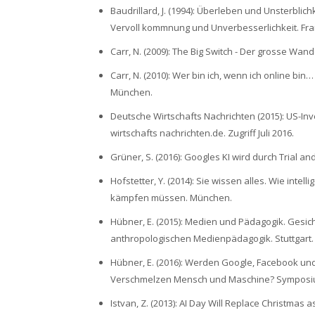
Baudrillard, J. (1994): Überleben und Unsterblic
Vervoll kommnung und Unverbesserlichkeit. Fra
Carr, N. (2009): The Big Switch - Der grosse Wa
Carr, N. (2010): Wer bin ich, wenn ich online b
München.
Deutsche Wirtschafts Nachrichten (2015): US-In
wirtschafts nachrichten.de. Zugriff Juli 2016.
Grüner, S. (2016): Googles KI wird durch Trial a
Hofstetter, Y. (2014): Sie wissen alles. Wie int
kämpfen müssen. München.
Hübner, E. (2015): Medien und Pädagogik. Gesi
anthropologischen Medienpädagogik. Stuttgart.
Hübner, E. (2016): Werden Google, Facebook und C
Verschmelzen Mensch und Maschine? Symposi
Istvan, Z. (2013): AI Day Will Replace Christmas 