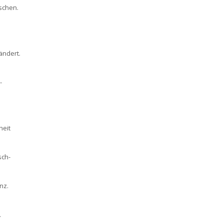
nschen.
ändert.
-
heit
sch-
nz.
.