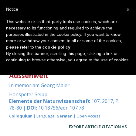
×
Notice
This website or its third-party tools use cookies, which are
necessary to its functioning and required to achieve the
Home
purposes illustrated in the cookie policy. If you want to know
more or withdraw your consent to all or some of the cookies,
please refer to the
cookie policy
.
By closing this banner, scrolling this page, clicking a link or
«Das Hirn dreht das Bild um» –
continuing to browse otherwise, you agree to the use of cookies.
das Kippbild Innenwelt-
Aussenwelt
In memoriam Georg Maier
Hanspeter Seipp
Elemente der Naturwissenschaft
107, 2017, P.
78-80 |
DOI:
10.18756/edn.107.78
Colloquium
| Language:
German
| Open Access
EXPORT ARTICLE CITATION AS