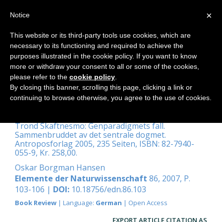
×
Notice
This website or its third-party tools use cookies, which are
necessary to its functioning and required to achieve the
Home
purposes illustrated in the cookie policy. If you want to know
more or withdraw your consent to all or some of the cookies,
please refer to the
cookie policy
.
By closing this banner, scrolling this page, clicking a link or
Ein aktuelles Buch über
continuing to browse otherwise, you agree to the use of cookies.
Grundprobleme der Biologie
Trond Skaftnesmo: Genparadigmets fall.
Sammenbruddet av det sentrale dogmet.
Antroposforlag 2005, 235 Seiten, ISBN: 82-7940-
055-9, Kr. 258,00.
Oskar Borgman Hansen
Elemente der Naturwissenschaft
86, 2007, P.
103-106 |
DOI:
10.18756/edn.86.103
Book Review
| Language:
German
| Open Access
EXPORT ARTICLE CITATION AS