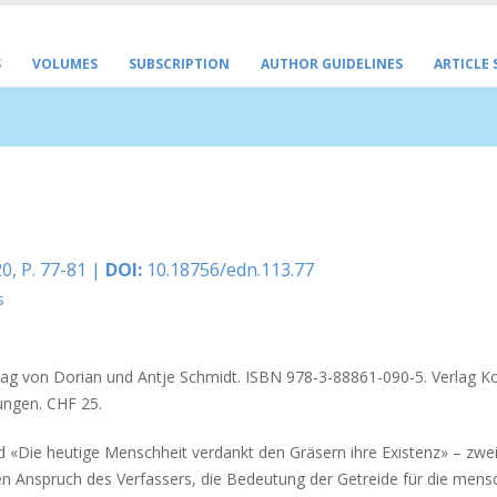
S
VOLUMES
SUBSCRIPTION
AUTHOR GUIDELINES
ARTICLE
0, P. 77-81 |
DOI:
10.18756/edn.113.77
s
trag von Dorian und Antje Schmidt. ISBN 978-3-88861-090-5. Verlag K
ungen. CHF 25.
d «Die heutige Menschheit verdankt den Gräsern ihre Existenz» – zwei
 Anspruch des Verfassers, die Bedeutung der Getreide für die mensc