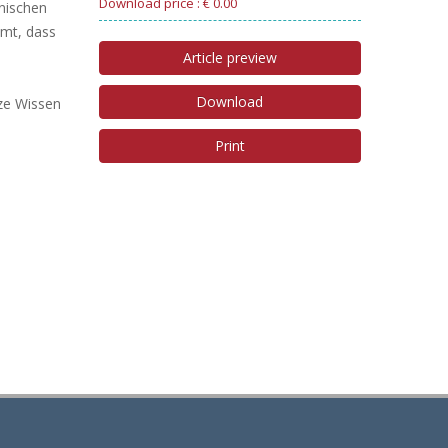
Download price : € 0.00
anischen
mmt, dass
Article preview
Download
ze Wissen
Print