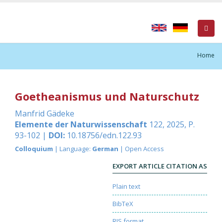
Home
Goetheanismus und Naturschutz
Manfrid Gädeke
Elemente der Naturwissenschaft
122, 2025, P.
93-102 |
DOI:
10.18756/edn.122.93
Colloquium
| Language:
German
| Open Access
EXPORT ARTICLE CITATION AS
Plain text
BibTeX
RIS format