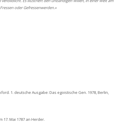
verbildlicht. Es illustriert den unbändigen Willen, in einer Welt am
: Fressen oder Gefressenwerden.»
xford. 1. deutsche Ausgabe: Das egoistische Gen. 1978, Berlin,
om 17. Mai 1787 an Herder.