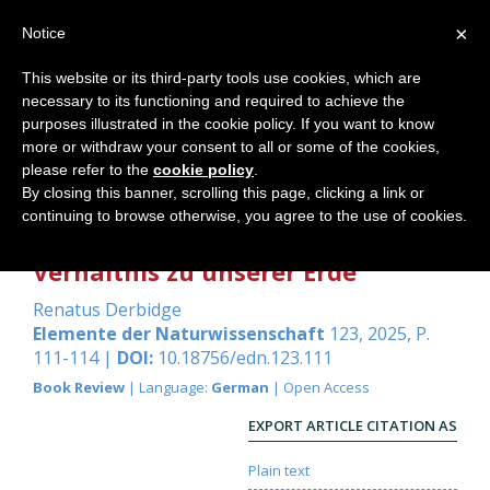
×
Notice
This website or its third-party tools use cookies, which are
necessary to its functioning and required to achieve the
Home
purposes illustrated in the cookie policy. If you want to know
more or withdraw your consent to all or some of the cookies,
please refer to the
cookie policy
.
By closing this banner, scrolling this page, clicking a link or
Alchemie der Klimakrise –
continuing to browse otherwise, you agree to the use of cookies.
Anleitung für ein inneres
Verhältnis zu unserer Erde
Renatus Derbidge
Elemente der Naturwissenschaft
123, 2025, P.
111-114 |
DOI:
10.18756/edn.123.111
Book Review
| Language:
German
| Open Access
EXPORT ARTICLE CITATION AS
Plain text