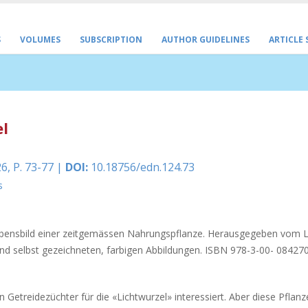
S
VOLUMES
SUBSCRIPTION
AUTHOR GUIDELINES
ARTICLE
el
6, P. 73-77 |
DOI:
10.18756/edn.124.73
s
Lebensbild einer zeitgemässen Nahrungspflanze. Herausgegeben vom L
s und selbst gezeichneten, farbigen Abbildungen. ISBN 978-3-00- 08427
ein Getreidezüchter für die «Lichtwurzel» interessiert. Aber diese Pflan