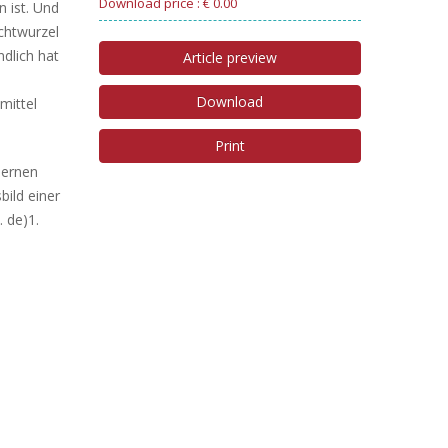
Download price : € 0.00
n ist. Und
ichtwurzel
ndlich hat
Article preview
Download
mittel
Print
lernen
bild einer
 de)1.