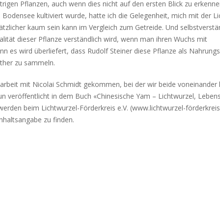
trigen Pflanzen, auch wenn dies nicht auf den ersten Blick zu erkenne
Bodensee kultiviert wurde, hatte ich die Gelegenheit, mich mit der L
ätzlicher kaum sein kann im Vergleich zum Getreide. Und selbstverstä
lität dieser Pflanze verständlich wird, wenn man ihren Wuchs mit
 es wird überliefert, dass Rudolf Steiner diese Pflanze als Nahrungs
täther zu sammeln.
narbeit mit Nicolai Schmidt gekommen, bei der wir beide voneinander 
un veröffentlicht in dem Buch «Chinesische Yam – Lichtwurzel, Lebens
erden beim Lichtwurzel-Förderkreis e.V. (www.lichtwurzel-förderkreis.
nhaltsangabe zu finden.