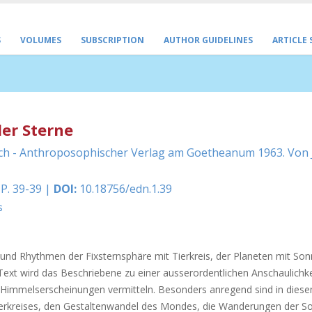
S
VOLUMES
SUBSCRIPTION
AUTHOR GUIDELINES
ARTICLE
er Sterne
ch - Anthroposophischer Verlag am Goetheanum 1963. Von J
 P. 39-39 |
DOI:
10.18756/edn.1.39
s
und Rhythmen der Fixsternsphäre mit Tierkreis, der Planeten mit So
Text wird das Beschriebene zu einer ausserordentlichen Anschaulichke
 Himmelserscheinungen vermitteln. Besonders anregend sind in dies
ierkreises, den Gestaltenwandel des Mondes, die Wanderungen der S