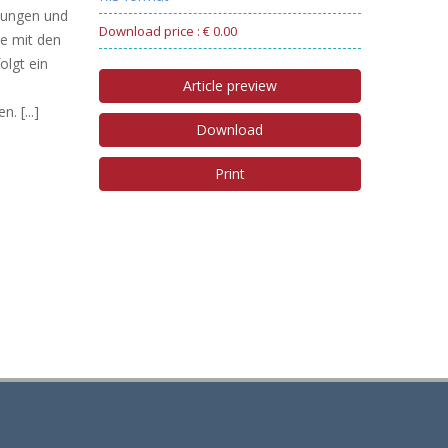
sungen und
Download price : € 0.00
ne mit den
olgt ein
Article preview
 [...]
Download
Print