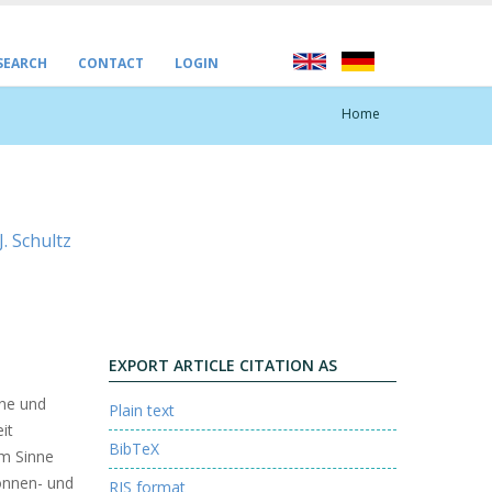
 SEARCH
CONTACT
LOGIN
Home
. Schultz
EXPORT ARTICLE CITATION AS
nne und
Plain text
it
BibTeX
em Sinne
onnen- und
RIS format