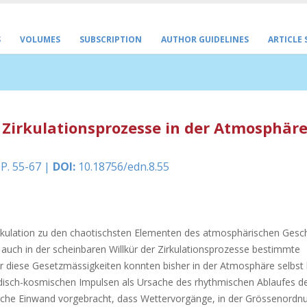
S
VOLUMES
SUBSCRIPTION
AUTHOR GUIDELINES
ARTICLE
Zirkulationsprozesse in der Atmosphär
 P. 55-67 |
DOI:
10.18756/edn.8.55
zirkulation zu den chaotischsten Elementen des atmosphärischen Ges
 auch in der scheinbaren Willkür der Zirkulationsprozesse bestimmte
r diese Gesetzmässigkeiten konnten bisher in der Atmosphäre selbst 
isch-kosmischen Impulsen als Ursache des rhythmischen Ablaufes d
che Einwand vorgebracht, dass Wettervorgänge, in der Grössenordn