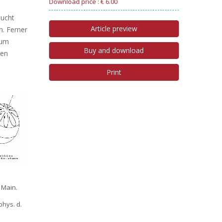
Download price : € 6.00
sucht
Article preview
n. Ferner
mum
Buy and download
gen
Print
 Main.
phys. d.