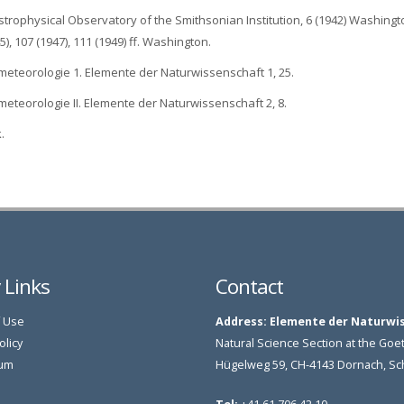
Astrophysical Observatory of the Smithsonian Institution, 6 (1942) Washingto
, 107 (1947), 111 (1949) ff. Washington.
ometeorologie 1. Elemente der Naturwissenschaft 1, 25.
ometeorologie II. Elemente der Naturwissenschaft 2, 8.
.
y Links
Contact
 Use
Address:
Elemente der Naturwi
olicy
Natural Science Section at the G
um
Hügelweg 59, CH-4143 Dornach, S