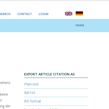
 SEARCH
CONTACT
LOGIN
Home
e
EXPORT ARTICLE CITATION AS
chehens
Plain text
BibTeX
keine
er
RIS format
ung der