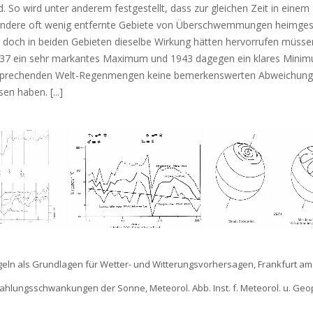
d. So wird unter anderem festgestellt, dass zur gleichen Zeit in einem
 andere oft wenig entfernte Gebiete von Überschwemmungen heimge
 doch in beiden Gebieten dieselbe Wirkung hätten hervorrufen müsse
 1937 ein sehr markantes Maximum und 1943 dagegen ein klares Mini
ntsprechenden Welt-Regenmengen keine bemerkenswerten Abweichun
n haben. [...]
 Regeln als Grundlagen für Wetter- und Witterungsvorhersagen, Frankfurt am
ahlungsschwankungen der Sonne, Meteorol. Abb. Inst. f. Meteorol. u. Geo