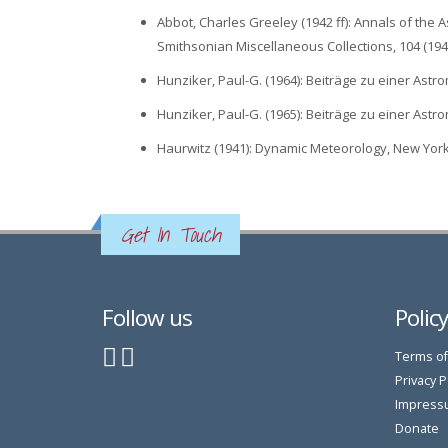
Abbot, Charles Greeley (1942 ff): Annals of the 
Smithsonian Miscellaneous Collections, 104 (1945)
Hunziker, Paul-G. (1964): Beiträge zu einer Astr
Hunziker, Paul-G. (1965): Beiträge zu einer Astr
Haurwitz (1941): Dynamic Meteorology, New York
Get In Touch
Follow us
Polic
Terms of
Privacy P
Impress
Donate