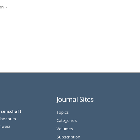
n. -
Journal Sites
ssenschaft
Topics
oetheanum
Categories
chweiz
Volumes
Subscription