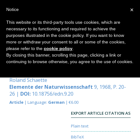
×
Notice
This website or its third-party tools use cookies, which are
necessary to its functioning and required to achieve the
Home
purposes illustrated in the cookie policy. If you want to know
more or withdraw your consent to all or some of the cookies,
please refer to the
cookie policy
.
By closing this banner, scrolling this page, clicking a link or
Vergleichende Studien im
continuing to browse otherwise, you agree to the use of cookies.
Bereiche der Lippenblütler
Roland Schaette
Elemente der Naturwissenschaft
9, 1968, P. 20-
26 |
DOI:
10.18756/edn.9.20
Article
| Language:
German
| €6.00
EXPORT ARTICLE CITATION AS
Plain text
BibTeX