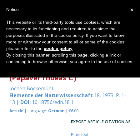
×
Notice
This website or its third-party tools use cookies, which are
necessary to its functioning and required to achieve the
Home
purposes illustrated in the cookie policy. If you want to know
more or withdraw your consent to all or some of the cookies,
please refer to the
cookie policy
.
By closing this banner, scrolling this page, clicking a link or
Vom Lesen im Buch der Natur am
continuing to browse otherwise, you agree to the use of cookies.
Beispiel des Klatschmohns
(Papaver rhoeas L.)
Jochen Bockemühl
Elemente der Naturwissenschaft
18, 1973, P. 1-
13 |
DOI:
10.18756/edn.18.1
Article
| Language:
German
| €6.00
EXPORT ARTICLE CITATION AS
Plain text