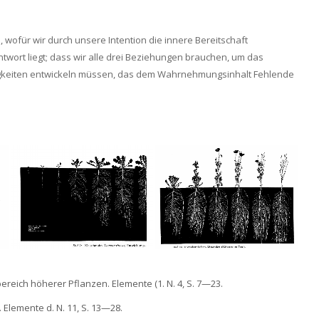
, wofür wir durch unsere Intention die innere Bereitschaft
Antwort liegt; dass wir alle drei Beziehungen brauchen, um das
higkeiten entwickeln müssen, das dem Wahrnehmungsinhalt Fehlende
reich höherer Pflanzen. Elemente (1. N. 4, S. 7—23.
 Elemente d. N. 11, S. 13—28.