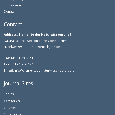
Impressum
Donate
Contact
Address:
Elemente der Naturwissenschaft
Natural Science Section at the Goetheanum
Hügelweg 59, CH-4143 Dornach, Schweiz
Tel:
+41 61 706 42 10
Fax:
+41 61 706 42 15
Email:
info@elementedernaturwissenschaft.org
Journal Sites
Topics
Categories
Volumes
Subscription