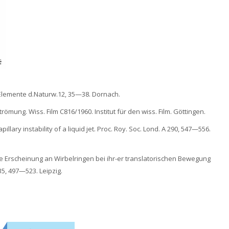
 Elemente d.Naturw.12‚ 35—38. Dornach.
römung. Wiss. Film C816/1960. Institut für den wiss. Film. Göttingen.
illary instability of a liquid jet. Proc. Roy. Soc. Lond. A 290, 547—556.
te Erscheinung an Wirbelringen bei ihr-er translatorischen Bewegung
 35, 497—523. Leipzig.