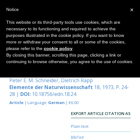
×
Notice
This website or its third-party tools use cookies, which are
necessary to its functioning and required to achieve the
Home
purposes illustrated in the cookie policy. If you want to know
more or withdraw your consent to all or some of the cookies,
please refer to the
cookie policy
.
By closing this banner, scrolling this page, clicking a link or
Bilder an flüssigen Grenzen
continuing to browse otherwise, you agree to the use of cookies.
Eine Morphologie strömender Mitteilung
Peter E. M. Schneider
,
Dietrich Rapp
Elemente der Naturwissenschaft
18, 1973, P. 24-
28 |
DOI:
10.18756/edn.18.24
Article
| Language:
German
| €6.00
EXPORT ARTICLE CITATION AS
Plain text
BibTeX