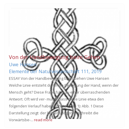
Von der Handbewegung beim Gehen
Uwe
Hansen
Elemente der Naturwissenschaft
111,
2019
ESSAY Von der Handbewegung beim Gehen Uwe Hansen
Welche Linie entsteht durch die Bewegung der Hand, wenn der
Mensch geht? Diese Frage führt zu einer überraschenden
Antwort. Oft wird ver- mutet, dass diese Linie etwa den
folgenden Verlauf haben könnte (Abb. 1): Abb. 1 Diese
Darstellung zeigt: der längere Bogen beschreibt die
Vorwärtsbe-...
read more