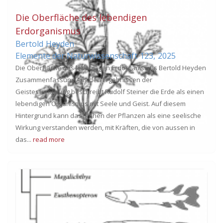
Die Oberfläche des lebendigen
Erdorganismus
Bertold
Heyden
Elemente der Naturwissenschaft
123,
2025
Die Oberfläche des lebendigen Erdorganismus Bertold Heyden
Zusammenfassung Aus den Ergebnissen der
Geistesforschung beschreibt Rudolf Steiner die Erde als einen
lebendigen Organismus mit Seele und Geist. Auf diesem
Hintergrund kann das Blühen der Pflanzen als eine seelische
Wirkung verstanden werden, mit Kräften, die von aussen in
das...
read more