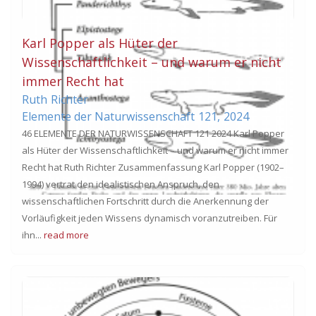
Karl Popper als Hüter der
Wissenschaftlichkeit – und warum er nicht
immer Recht hat
Ruth
Richter
Elemente der Naturwissenschaft
121,
2024
46 ELEMENTE DER NATURWISSENSCHAFT 121 2024 Karl Popper
als Hüter der Wissenschaftlichkeit – und warum er nicht immer
Recht hat Ruth Richter Zusammenfassung Karl Popper (1902–
1994) vertrat den idealistischen Anspruch, den
wissenschaftlichen Fortschritt durch die Anerkennung der
Vorläufigkeit jeden Wissens dynamisch voranzutreiben. Für
ihn...
read more