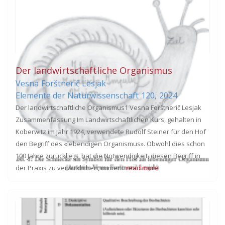
Der landwirtschaftliche Organismus
Vesna
Forštnerič Lesjak
Elemente der Naturwissenschaft
120,
2024
Der landwirtschaftliche Organismus1 Vesna Forštnerič Lesjak
Zusammenfassung Im Landwirtschaftlichen Kurs, gehalten in
Koberwitz im Jahr 1924, verwendete Rudolf Steiner für den Hof
den Begriff des «lebendigen Organismus». Obwohl dies schon
100 Jahre zurückliegt, hat die Notwendigkeit, diesen Begriff in
der Praxis zu verwirklichen, immer...
read more