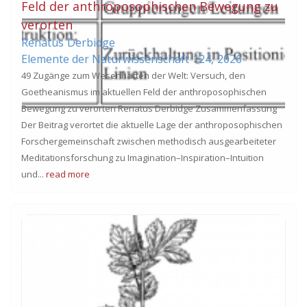
Feld der anthroposophischen Bewegung zu
verorten
Renatus
Derbidge
Elemente der Naturwissenschaft
124,
2026
49 Zugänge zum Wesenhaften der Welt: Versuch, den
Goetheanismus im aktuellen Feld der anthroposophischen
Bewegung zu verorten Renatus Derbidge Zusammenfassung
Der Beitrag verortet die aktuelle Lage der anthroposophischen
Forschergemeinschaft zwischen methodisch ausgearbeiteter
Meditationsforschung zu Imagination–Inspiration–Intuition
und...
read more