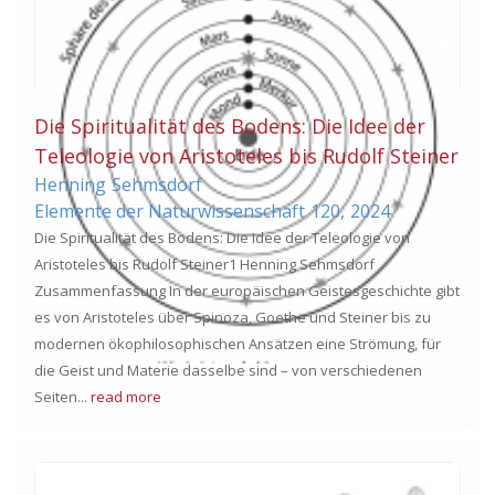
Die Spiritualität des Bodens: Die Idee der
Teleologie von Aristoteles bis Rudolf Steiner
Henning
Sehmsdorf
Elemente der Naturwissenschaft
120,
2024
Die Spiritualität des Bodens: Die Idee der Teleologie von
Aristoteles bis Rudolf Steiner1 Henning Sehmsdorf
Zusammenfassung In der europäischen Geistesgeschichte gibt
es von Aristoteles über Spinoza, Goethe und Steiner bis zu
modernen ökophilosophischen Ansätzen eine Strömung, für
die Geist und Materie dasselbe sind – von verschiedenen
Seiten...
read more