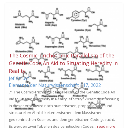
The Cosmic-Trichotomic Parallelism of the
Genetic Code An Aid to Situating Heredity in
Reality
Jef
Struyf
Elemente der Naturwissenschaft
117,
2022
71 The Cosmic-Trichotomic Parallelism of the Genetic Code An
Aid to Situating Heredity in Reality Jef Struyf Zusammenfassung
In dieser Arbeit wird nach numerischen, proportionalen und
strukturellen Ähnlichkeiten zwischen dem klassischen
geozentrischen Kosmos und dem genetischen Code gesucht.
Es werden zwei Tabellen des genetischen Codes...
read more