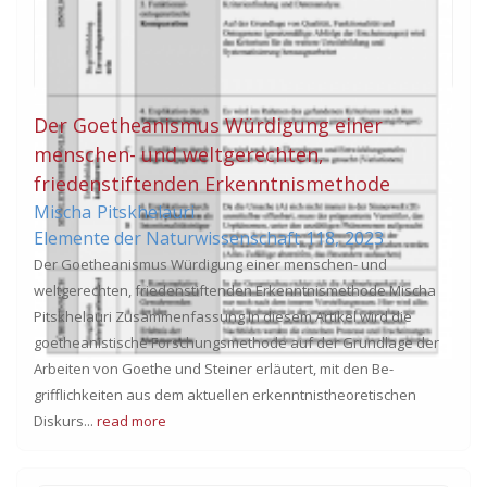
Der Goetheanismus Würdigung einer
menschen- und weltgerechten,
friedenstiftenden Erkenntnismethode
Mischa
Pitskhelauri
Elemente der Naturwissenschaft
118,
2023
Der Goetheanismus Würdigung einer menschen- und
weltgerechten, friedenstiftenden Erkenntnismethode Mischa
Pitskhelauri Zusammenfassung In diesem Artikel wird die
goetheanistische Forschungsmethode auf der Grundlage der
Arbeiten von Goethe und Steiner erläutert, mit den Be-
grifflichkeiten aus dem aktuellen erkenntnistheoretischen
Diskurs...
read more