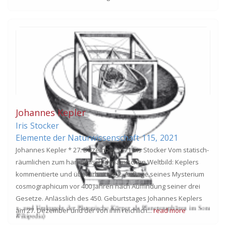
Johannes Kepler
Iris
Stocker
Elemente der Naturwissenschaft
115,
2021
Johannes Kepler * 27. Dezember 1571 Iris Stocker Vom statisch-
räumlichen zum harmonisch-dynamischen Weltbild: Keplers
kommentierte und überarbeitete 2. Auflage seines Mysterium
cosmographicum vor 400 Jahren nach Auffindung seiner drei
Gesetze. Anlässlich des 450. Geburtstages Johannes Keplers
am 27. Dezember und der von ihm reichlich...
read more