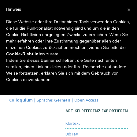
×
Hinweis
Diese Website oder ihre Drittanbieter-Tools verwenden Cookies,
die für die Funktionalität notwendig sind und um die in den
Home
Cookie-Richtlinien dargelegten Zwecke zu erreichen. Wenn Sie
mehr erfahren oder Ihre Zustimmung gegenüber allen oder
einzelnen Cookies zurückziehen möchten, ziehen Sie bitte die
Cookie-Richtlinien
zurate.
Ist der Energiesatz wirklich
Indem Sie dieses Banner schließen, die Seite nach unten
allgemein gültig?
scrollen, einen Link anklicken oder Ihre Recherche auf andere
Weise fortsetzen, erklären Sie sich mit dem Gebrauch von
Theo Buergin
Cookies einverstanden.
Elemente der Naturwissenschaft
82, 2005, S.
122-131 |
DOI:
10.18756/edn.82.122
Colloquium
| Sprache:
German
| Open Access
ARTIKELREFERENZ EXPORTIEREN
Klartext
BibTeX