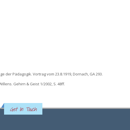
ge der Pädagogik. Vortrag vom 23.8.1919, Dornach, GA 293.
llens. Gehirn & Geist 1/2002, S. 48ff.
Get In Touch