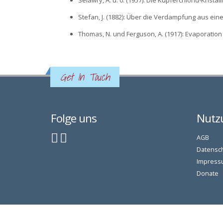
Selawry, A. u. 0. (1957): Die Kupferchlorid-Kristall
Stefan, J. (1882): Über die Verdampfung aus eine
Thomas, N. und Ferguson, A. (1917): Evaporation f
Get In Touch
Folge uns
Nutz
AGB
Datensc
Impress
Donate