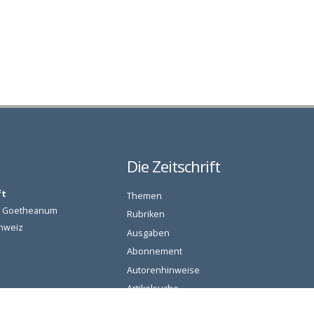
Die Zeitschrift
ft
Themen
am Goetheanum
Rubriken
chweiz
Ausgaben
Abonnement
Autorenhinweise
Artikelsuche
senschaft.org
Login