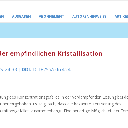
EN
AUSGABEN
ABONNEMENT
AUTORENHINWEISE
ARTIKE
der empﬁndlichen Kristallisation
 S. 24-33 |
DOI:
10.18756/edn.4.24
ung des Konzentrationsgefälles in der verdampfenden Lösung bei d
fer hervorgehoben. Es zeigt sich, dass die bekannte Zentrierung des
zentrationsgefälles zusammenhängt. Eine neuartige Möglichkeit der F