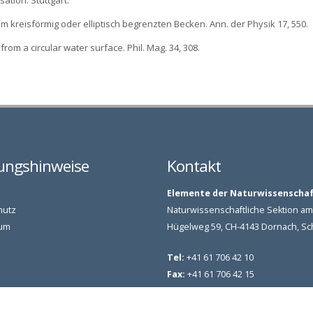
isation. Stuttgart.
m kreisförmig oder elliptisch begrenzten Becken. Ann. der Physik 17, 550.
rom a circular water surface. Phil. Mag. 34, 308.
ungshinweise
Kontakt
Elemente der Naturwissenscha
hutz
Naturwissenschaftliche Sektion 
um
Hügelweg 59, CH-4143 Dornach, S
Tel:
+41 61 706 42 10
Fax:
+41 61 706 42 15
Email:
info@elementedernaturwis