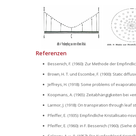
Referenzen
Bessenich, F. (1960): Zur Methode der Empfindlic
Brown, H. T. und Escombe, F. (1900): Static diffusi
Jeffreys, H. (1918): Some problems of evaporation.
Koopmans, A. (1965): Zeitabhängigkeiten bei «em
Larmor, J. (1918): On transpiration through leaf s
Pfeiffer, E. (1935): Empfindliche Kristallisatio
Pfeiffer, E. (1960): in F. Bessenich (1960). (Siehe do