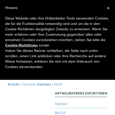
×
Hinweis
Diese Website oder ihre Drittanbieter-Tools verwenden Cookies,
die für die Funktionalität notwendig sind und um die in den
Home
Cookie-Richtlinien dargelegten Zwecke zu erreichen. Wenn Sie
mehr erfahren oder Ihre Zustimmung gegenüber allen oder
einzelnen Cookies zurückziehen möchten, ziehen Sie bitte die
Cookie-Richtlinien
zurate.
Zur Pflege der Kunst
Indem Sie dieses Banner schließen, die Seite nach unten
scrollen, einen Link anklicken oder Ihre Recherche auf andere
Herbsttagung
Weise fortsetzen, erklären Sie sich mit dem Gebrauch von
Michael Kurtz
Cookies einverstanden.
Elemente der Naturwissenschaft
106, 2017, S.
14-21 |
DOI:
10.18756/edn.106.14
Article
| Sprache:
German
| €6.00
ARTIKELREFERENZ EXPORTIEREN
Klartext
BibTeX