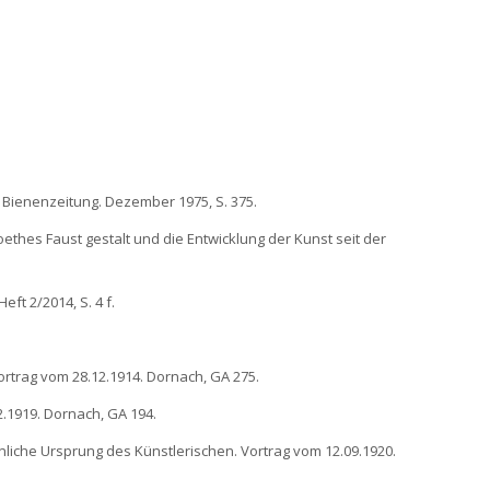
che Bienenzeitung. Dezember 1975, S. 375.
Goethes Faust gestalt und die Entwicklung der Kunst seit der
eft 2/2014, S. 4 f.
Vortrag vom 28.12.1914. Dornach, GA 275.
2.1919. Dornach, GA 194.
nnliche Ursprung des Künstlerischen. Vortrag vom 12.09.1920.