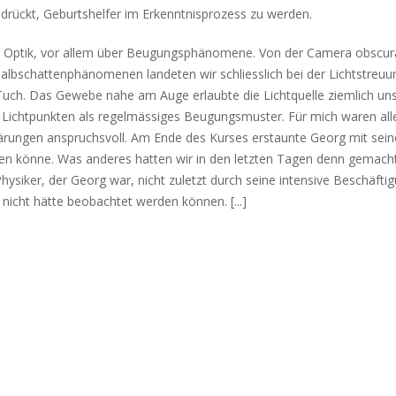
edrückt, Geburtshelfer im Erkenntnisprozess zu werden.
ber Optik, vor allem über Beugungsphänomene. Von der Camera obscu
lbschattenphänomenen landeten wir schliesslich bei der Lichtstreuu
Tuch. Das Gewebe nahe am Auge erlaubte die Lichtquelle ziemlich uns
 Lichtpunkten als regelmässiges Beugungsmuster. Für mich waren all
rungen anspruchsvoll. Am Ende des Kurses erstaunte Georg mit sein
innen könne. Was anderes hatten wir in den letzten Tagen denn gemacht
hysiker, der Georg war, nicht zuletzt durch seine intensive Beschäfti
icht hätte beobachtet werden können. [...]