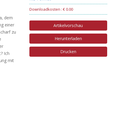
Downloadkosten : € 0.00
ra, dem
ng einer
Artikelvorschau
charf zu
Herunterladen
e
er
Drucken
? Ich
gung mit