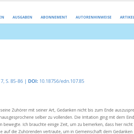
EN
AUSGABEN
ABONNEMENT
AUTORENHINWEISE
ARTIKE
7, S. 85-86 |
DOI:
10.18756/edn.107.85
r seine Zuhörer mit seiner Art, Gedanken nicht bis zum Ende auszuspr
ausgesprochene selber zu vollenden. Die Irritation ging mit dem Ein
 bewegte. Ich brauchte einige Zeit, um zu bemerken, dass hier nicht
de auf die Zuhörenden vertraute, um in Gemeinschaft dem Gedanken 