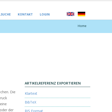
LSUCHE
KONTAKT
LOGIN
Home
ARTIKELREFERENZ EXPORTIEREN
echen. Die
Klartext
druck
BibTeX
 eine
oder der
RIS Format