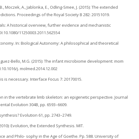
G.B., Moczek, A., Jablonka, E., Odling-Smee, J. (2015): The extended
dictions. Proceedings of the Royal Society B 282: 20151019.
imals: A historical overview, further evidence and mechanistic
DOI:10.1080/11250003.2011.562554
tonomy. In: Biological Autonomy: A philosophical and theoretical
ominguez-Bello, M.G. (2015): The infant microbiome development: mom
I:10.1016/j. molmed.2014.12.002
s is necessary. Interface Focus 7: 20170015.
on in the vertebrate limb skeleton: an epigenetic perspective. Journal
ental Evolution 304B, pp. 6593–6609.
synthesis? Evolution 61, pp. 2743–2749.
S. (2010): Evolution, the Extended Synthesis. MIT.
ence and Philo- sophy in the Age of Goethe. Pp. 588. University of