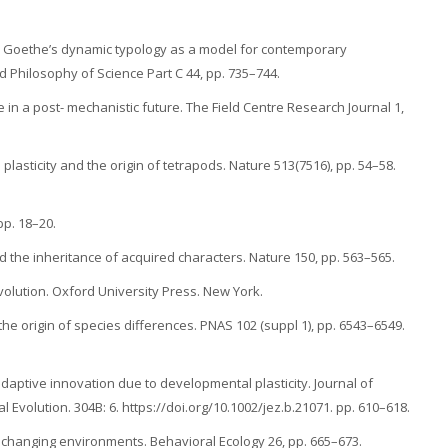
gy: Goethe’s dynamic typology as a model for contemporary
d Philosophy of Science Part C 44, pp. 735–744.
ce in a post- mechanistic future. The Field Centre Research Journal 1,
 plasticity and the origin of tetrapods. Nature 513(7516), pp. 54–58.
pp. 18–20.
 the inheritance of acquired characters. Nature 150, pp. 563–565.
volution. Oxford University Press. New York.
the origin of species differences. PNAS 102 (suppl 1), pp. 6543–6549.
aptive innovation due to developmental plasticity. Journal of
volution. 304B: 6. https://doi.org/10.1002/jez.b.21071. pp. 610–618.
o changing environments. Behavioral Ecology 26, pp. 665–673.