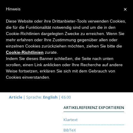
×
Hinweis
Diese Website oder ihre Drittanbieter-Tools verwenden Cookies,
die für die Funktionalität notwendig sind und um die in den
Home
Cookie-Richtlinien dargelegten Zwecke zu erreichen. Wenn Sie
mehr erfahren oder Ihre Zustimmung gegenüber allen oder
einzelnen Cookies zurückziehen möchten, ziehen Sie bitte die
Cookie-Richtlinien
zurate.
Goethe's Spirit Haunts a New
Indem Sie dieses Banner schließen, die Seite nach unten
Dynamic Biology
scrollen, einen Link anklicken oder Ihre Recherche auf andere
Weise fortsetzen, erklären Sie sich mit dem Gebrauch von
Judyth Sassoon
Cookies einverstanden.
Elemente der Naturwissenschaft
113, 2020, S. 5-
18 |
DOI:
10.18756/edn.113.5
Article
| Sprache:
English
| €6.00
ARTIKELREFERENZ EXPORTIEREN
Klartext
BibTeX