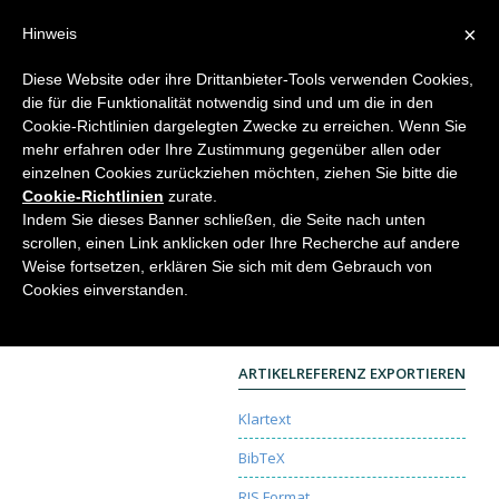
×
Hinweis
Diese Website oder ihre Drittanbieter-Tools verwenden Cookies,
die für die Funktionalität notwendig sind und um die in den
Home
Cookie-Richtlinien dargelegten Zwecke zu erreichen. Wenn Sie
mehr erfahren oder Ihre Zustimmung gegenüber allen oder
einzelnen Cookies zurückziehen möchten, ziehen Sie bitte die
Cookie-Richtlinien
zurate.
Wege zur neuen Ästhetik
Indem Sie dieses Banner schließen, die Seite nach unten
scrollen, einen Link anklicken oder Ihre Recherche auf andere
Rolf Reisiger
Weise fortsetzen, erklären Sie sich mit dem Gebrauch von
Elemente der Naturwissenschaft
115, 2021, S.
Cookies einverstanden.
73-76 |
DOI:
10.18756/edn.115.73
Colloquium
| Sprache:
German
| Open Access
ARTIKELREFERENZ EXPORTIEREN
Klartext
BibTeX
RIS Format