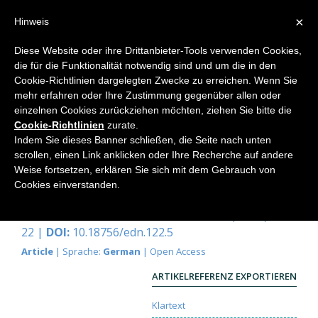
×
Hinweis
Diese Website oder ihre Drittanbieter-Tools verwenden Cookies,
die für die Funktionalität notwendig sind und um die in den
Home
Cookie-Richtlinien dargelegten Zwecke zu erreichen. Wenn Sie
mehr erfahren oder Ihre Zustimmung gegenüber allen oder
einzelnen Cookies zurückziehen möchten, ziehen Sie bitte die
Cookie-Richtlinien
zurate.
Die Stinkende Nieswurz
Indem Sie dieses Banner schließen, die Seite nach unten
(Helleborus foetidus L.) und ihre
scrollen, einen Link anklicken oder Ihre Recherche auf andere
Weise fortsetzen, erklären Sie sich mit dem Gebrauch von
Geheimnisse
Cookies einverstanden.
Jean-Georges Barth
Elemente der Naturwissenschaft
122, 2025, S. 5-
22 |
DOI:
10.18756/edn.122.5
Article
| Sprache:
German
| Open Access
ARTIKELREFERENZ EXPORTIEREN
Klartext