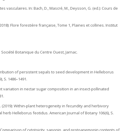
es vasculaires. In: Bach, D., Mascré, M., Deysson, G. (ed.): Cours de
2018): Flore forestière française, Tome 1, Plaines et collines. Institut
. Société Botanique du Centre Ouest, Jarnac.
ontribution of persistent sepals to seed development in Helleborus
), S. 1486–1491.
ant variation in nectar sugar composition in an insect-pollinated
81.
C. (2019): Within-plant heterogeneity in fecundity and herbivory
 herb Helleborus feotidus. American Journal of Botany 106(6), S.
23): Comparison of cytotoicity, saponin, and protoanemonin contents of