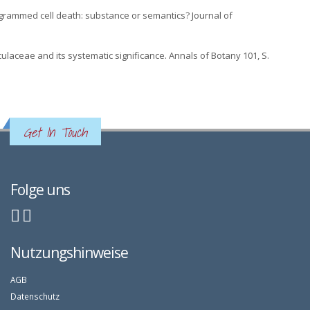
ogrammed cell death: substance or semantics? Journal of
ulaceae and its systematic significance. Annals of Botany 101, S.
Get In Touch
Folge uns
Nutzungshinweise
AGB
Datenschutz