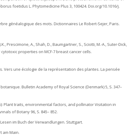
eborus foetidus L. Phytomedicine Plus 3, 100424. Doi.org/10.1016/j.
L’arbre généalogique des mots. Dictionnaires Le Robert-Sejer, Paris.
.K., Prescimone, A., Shah, D., Baumgartner, S., Sciotti, M.-A., Suter-Dick,
 cytotoxic properties on MCF-7 breast cancer cells.
s. Vers une écologie de la représentation des plantes. La pensée
 botanique. Bulletin Academy of Royal Science (Denmark) 5, S. 347–
): Plant traits, environmental factors, and pollinator Visitation in
nnals of Botany 96, S. 845– 852.
 Lesen im Buch der Verwandlungen. Stuttgart.
rt am Main.