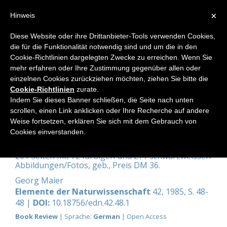
×
Hinweis
Diese Website oder ihre Drittanbieter-Tools verwenden Cookies,
die für die Funktionalität notwendig sind und um die in den
Home
Cookie-Richtlinien dargelegten Zwecke zu erreichen. Wenn Sie
mehr erfahren oder Ihre Zustimmung gegenüber allen oder
einzelnen Cookies zurückziehen möchten, ziehen Sie bitte die
Cookie-Richtlinien
zurate.
Phänomena. Eine Dokumentation
Indem Sie dieses Banner schließen, die Seite nach unten
zur Ausstellung über Phänomene
scrollen, einen Link anklicken oder Ihre Recherche auf andere
Weise fortsetzen, erklären Sie sich mit dem Gebrauch von
und Rätsel der Umwelt an der
Cookies einverstanden.
Seepromenade Zürichhorn.
201 Seiten mit 72 farbigen und 271 schwarzweissen
Abbildungen/Fotos, geb., Preis DM 36.
Georg Maier
Elemente der Naturwissenschaft
42, 1985, S. 48-
48 |
DOI:
10.18756/edn.42.48.1
Book Review
| Sprache:
German
| Open Access