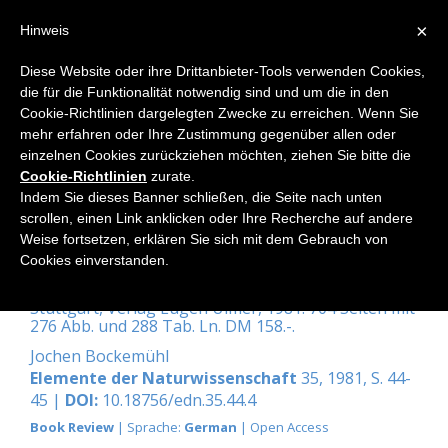
×
Hinweis
Diese Website oder ihre Drittanbieter-Tools verwenden Cookies,
die für die Funktionalität notwendig sind und um die in den
Home
Cookie-Richtlinien dargelegten Zwecke zu erreichen. Wenn Sie
mehr erfahren oder Ihre Zustimmung gegenüber allen oder
einzelnen Cookies zurückziehen möchten, ziehen Sie bitte die
Cookie-Richtlinien
zurate.
Müller, Paul: Arealsysteme und
Indem Sie dieses Banner schließen, die Seite nach unten
Biogeographie Reihe «Phytologie -
scrollen, einen Link anklicken oder Ihre Recherche auf andere
Weise fortsetzen, erklären Sie sich mit dem Gebrauch von
Klassische und moderne Botanik
Cookies einverstanden.
in Einzeldarstellungen».
Stuttgart, Verlag Eugen Ulmer, 1981. 704 Seiten mit
276 Abb. und 288 Tab. Ln. DM 158.-.
Jochen Bockemühl
Elemente der Naturwissenschaft
35, 1981, S. 44-
45 |
DOI:
10.18756/edn.35.44.4
Book Review
| Sprache:
German
| Open Access