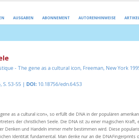
EN
AUSGABEN
ABONNEMENT
AUTORENHINWEISE
ARTIKE
ele
ique - The gene as a cultural icon, Freeman, New York 199
, S. 53-55 |
DOI:
10.18756/edn.64.53
e as a cultural icon», so erfüllt die DNA in der populären amerika
vertreters der christlichen Seele. Die DNA ist zu einer magischen Kraft, 
nser Denken und Handeln immer mehr bestimmen wird. Diese populari
lichen Identität fundamental. Man denke nur an die DNAFingerprints 