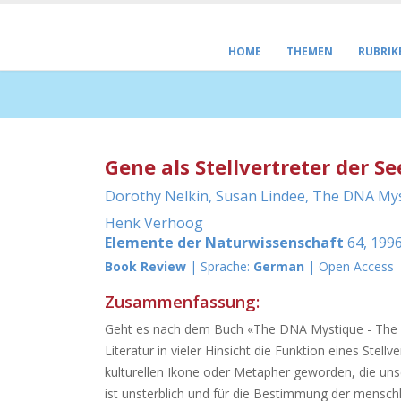
HOME
THEMEN
RUBRIK
Gene als Stellvertreter der Se
Dorothy Nelkin, Susan Lindee, The DNA Myst
Henk Verhoog
Elemente der Naturwissenschaft
64, 1996
Book Review
| Sprache:
German
| Open Access
Zusammenfassung:
Geht es nach dem Buch «The DNA Mystique - The gen
Literatur in vieler Hinsicht die Funktion eines Stell
kulturellen Ikone oder Metapher geworden, die u
ist unsterblich und für die Bestimmung der mensch