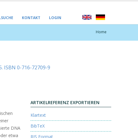
LSUCHE
KONTAKT
LOGIN
Home
5. ISBN 0-716-72709-9
ARTIKELREFERENZ EXPORTIEREN
nischen
Klartext
einer
BibTeX
sierte DNA
oder etwa
RIS Format