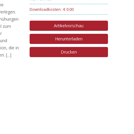
ie
Downloadkosten : € 0.00
erlegen.
Bemühungen
Artikelvorschau
el zum
r
Herunterladen
 und
on, die in
Drucken
 [...]