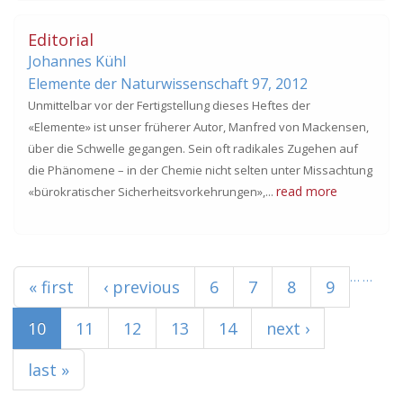
Editorial
Johannes Kühl
Elemente der Naturwissenschaft 97,
2012
Unmittelbar vor der Fertigstellung dieses Heftes der
«Elemente» ist unser früherer Autor, Manfred von Mackensen,
über die Schwelle gegangen. Sein oft radikales Zugehen auf
die Phänomene – in der Chemie nicht selten unter Missachtung
read more
«bürokratischer Sicherheitsvorkehrungen»,...
Seiten
…
…
« first
‹ previous
6
7
8
9
10
11
12
13
14
next ›
last »