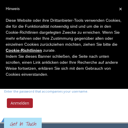
×
Hinweis
Diese Website oder ihre Drittanbieter-Tools verwenden Cookies,
die für die Funktionalität notwendig sind und um die in den
Primary tabs
Anmelden
(active
Neues Passwort anfordern
Cookie-Richtlinien dargelegten Zwecke zu erreichen. Wenn Sie
tab)
mehr erfahren oder Ihre Zustimmung gegenüber allen oder
einzelnen Cookies zurückziehen möchten, ziehen Sie bitte die
Benutzername
*
Cookie-Richtlinien
zurate.
Indem Sie dieses Banner schließen, die Seite nach unten
scrollen, einen Link anklicken oder Ihre Recherche auf andere
Enter your Elemente der Naturwissenschaft username.
Weise fortsetzen, erklären Sie sich mit dem Gebrauch von
Passwort
*
Cookies einverstanden.
Enter the password that accompanies your username.
Get In Touch