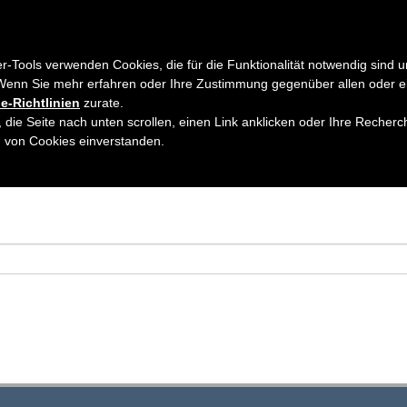
EN
AUSGABEN
ABONNEMENT
AUTORENHINWEISE
ARTIKE
er-Tools verwenden Cookies, die für die Funktionalität notwendig sind u
Wenn Sie mehr erfahren oder Ihre Zustimmung gegenüber allen oder e
e-Richtlinien
zurate.
 die Seite nach unten scrollen, einen Link anklicken oder Ihre Recherc
h von Cookies einverstanden.