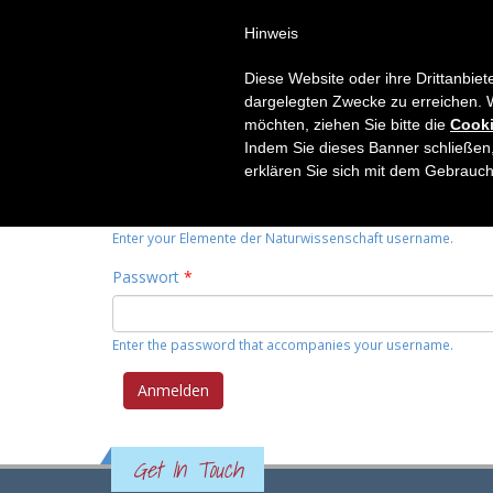
Hinweis
HOME
THEMEN
RUBRIK
Diese Website oder ihre Drittanbiet
Primary tabs
dargelegten Zwecke zu erreichen. 
Anmelden
(active
Neues Passwort anfordern
möchten, ziehen Sie bitte die
Cooki
tab)
Indem Sie dieses Banner schließen,
Benutzername
*
erklären Sie sich mit dem Gebrauc
Enter your Elemente der Naturwissenschaft username.
Passwort
*
Enter the password that accompanies your username.
Get In Touch