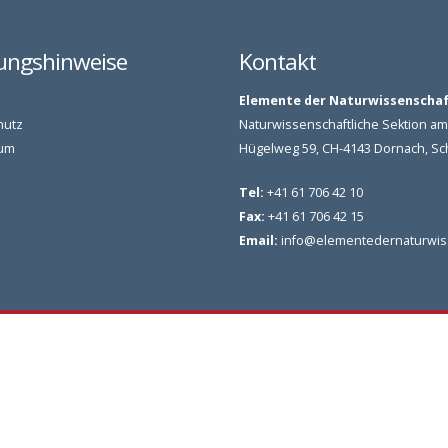
ungshinweise
Kontakt
Elemente der Naturwissenscha
hutz
Naturwissenschaftliche Sektion 
um
Hügelweg 59, CH-4143 Dornach, S
Tel:
+41 61 706 42 10
Fax:
+41 61 706 42 15
Email:
info@elementedernaturwis