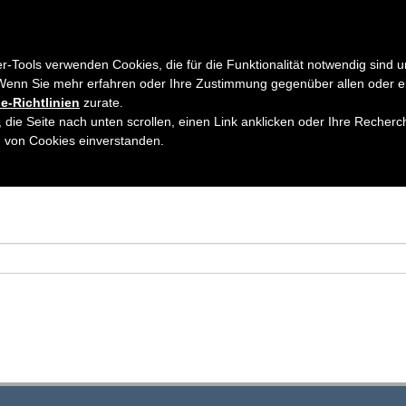
EN
AUSGABEN
ABONNEMENT
AUTORENHINWEISE
ARTIKE
er-Tools verwenden Cookies, die für die Funktionalität notwendig sind u
Wenn Sie mehr erfahren oder Ihre Zustimmung gegenüber allen oder e
e-Richtlinien
zurate.
 die Seite nach unten scrollen, einen Link anklicken oder Ihre Recherc
h von Cookies einverstanden.