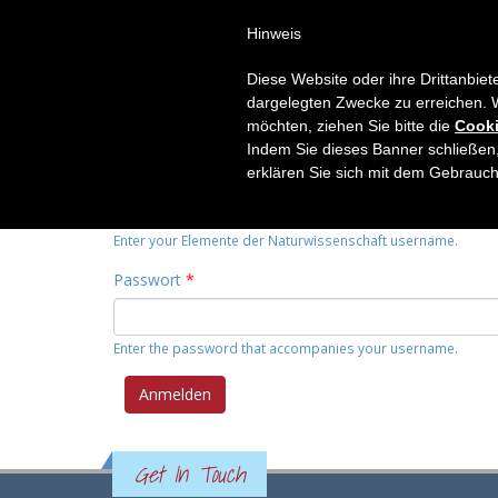
Hinweis
HOME
THEMEN
RUBRIK
Diese Website oder ihre Drittanbiet
Primary tabs
dargelegten Zwecke zu erreichen. 
Anmelden
(active
Neues Passwort anfordern
möchten, ziehen Sie bitte die
Cooki
tab)
Indem Sie dieses Banner schließen,
Benutzername
*
erklären Sie sich mit dem Gebrauc
Enter your Elemente der Naturwissenschaft username.
Passwort
*
Enter the password that accompanies your username.
Get In Touch