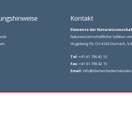
ungshinweise
Kontakt
Elemente der Naturwissenscha
hutz
Naturwissenschaftliche Sektion 
um
Hügelweg 59, CH-4143 Dornach, S
Tel:
+41 61 706 42 10
Fax:
+41 61 706 42 15
Email:
info@elementedernaturwis