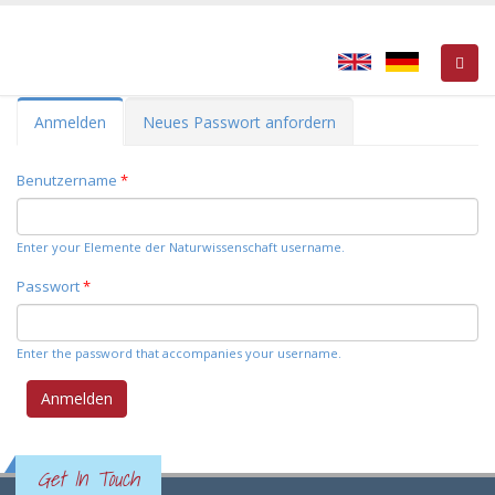
Primary tabs
Anmelden
(active
Neues Passwort anfordern
tab)
Benutzername
*
Enter your Elemente der Naturwissenschaft username.
Passwort
*
Enter the password that accompanies your username.
Get In Touch