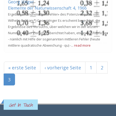
Georg
Unger
Elemente der Naturwissenschaft
4,
1966
Ergebnisse und «mittlere Fehler» des Potenzversuchs von
Wilhelm Pelikan *) Georg Unger Es erscheint berechtigt, die
Ergebnisse des Versuchs, über welchen wir in der letzten
Nummer dieser Zeitschrift berichtet haben, etwas ausführlicher
- nämlich mit Hilfe der sogenannten mittleren Fehler (heute
mittlere quadratische Abweichung - qu) -...
read more
Seiten
« erste Seite
‹ vorherige Seite
1
2
3
Get In Touch