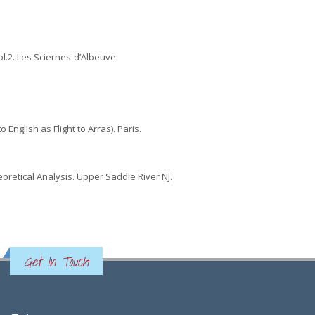
ol.2. Les Sciernes-d’Albeuve.
 English as Flight to Arras). Paris.
eoretical Analysis. Upper Saddle River NJ.
Get In Touch