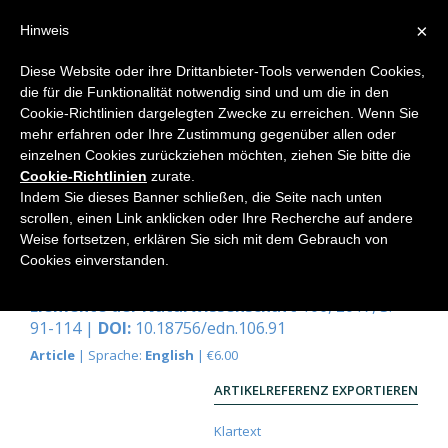
×
Hinweis
Diese Website oder ihre Drittanbieter-Tools verwenden Cookies,
die für die Funktionalität notwendig sind und um die in den
Home
Cookie-Richtlinien dargelegten Zwecke zu erreichen. Wenn Sie
mehr erfahren oder Ihre Zustimmung gegenüber allen oder
einzelnen Cookies zurückziehen möchten, ziehen Sie bitte die
Cookie-Richtlinien
zurate.
Technology and the Laws of
Indem Sie dieses Banner schließen, die Seite nach unten
Thought
scrollen, einen Link anklicken oder Ihre Recherche auf andere
Weise fortsetzen, erklären Sie sich mit dem Gebrauch von
Herbsttagung
Cookies einverstanden.
Gopi Krishna Vijaya
Elemente der Naturwissenschaft
106, 2017, S.
91-114 |
DOI:
10.18756/edn.106.91
Article
| Sprache:
English
| €6.00
ARTIKELREFERENZ EXPORTIEREN
Klartext