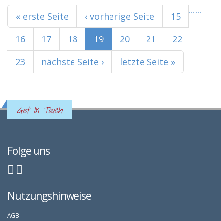
Seiten
…
…
« erste Seite
‹ vorherige Seite
15
16
17
18
19
20
21
22
23
nächste Seite ›
letzte Seite »
Get In Touch
Folge uns
Nutzungshinweise
AGB