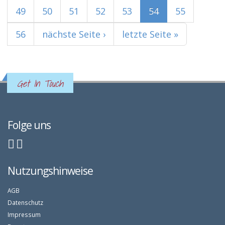
49
50
51
52
53
54
55
56
nächste Seite ›
letzte Seite »
Get In Touch
Folge uns
Nutzungshinweise
AGB
Datenschutz
Impressum