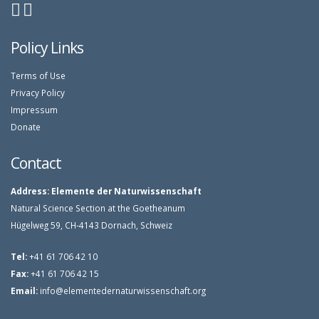
Policy Links
Terms of Use
Privacy Policy
Impressum
Donate
Contact
Address:
Elemente der Naturwissenschaft
Natural Science Section at the Goetheanum
Hügelweg 59, CH-4143 Dornach, Schweiz
Tel:
+41 61 706 42 10
Fax:
+41 61 706 42 15
Email:
info@elementedernaturwissenschaft.org