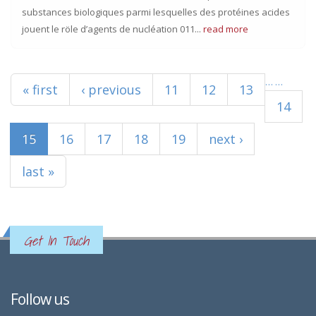
substances biologiques parmi lesquelles des protéines acides
jouent le röle d’agents de nucléation 011...
read more
Pages
…
…
« first
‹ previous
11
12
13
14
15
16
17
18
19
next ›
last »
Get In Touch
Follow us