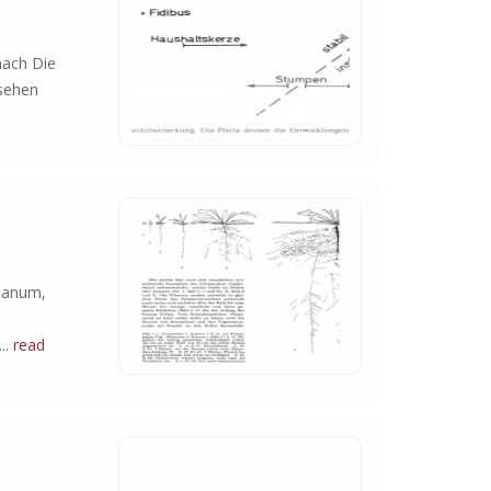
nach Die
 sehen
eanum,
..
read