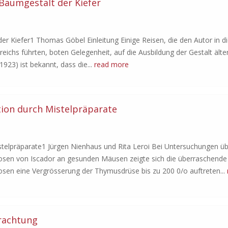
 Baumgestalt der Kiefer
der Kiefer1 Thomas Göbel Einleitung Einige Reisen, die den Autor in di
eichs führten, boten Gelegenheit, auf die Ausbildung der Gestalt älte
1923) ist bekannt, dass die...
read more
n durch Mistelpräparate
lpräparate1 Jürgen Nienhaus und Rita Leroi Bei Untersuchungen üb
osen von Iscador an gesunden Mäusen zeigte sich die überraschende
osen eine Vergrösserung der Thymusdrüse bis zu 200 0/o auftreten...
trachtung