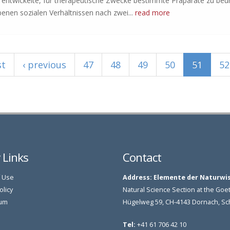
ntwickelte, für therapeutische Zwecke bestimmte Präparate zu beur
benen sozialen Verhältnissen nach zwei...
read more
st
‹ previous
47
48
49
50
51
52
y Links
Contact
 Use
Address:
Elemente der Naturwi
olicy
Natural Science Section at the G
um
Hügelweg 59, CH-4143 Dornach, S
Tel:
+41 61 706 42 10