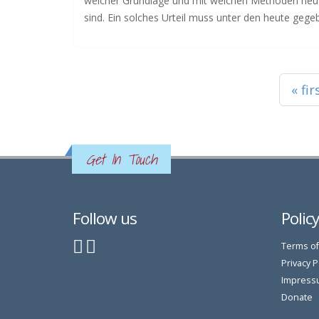
welcher Grundlage und mit welchen Methoden neu e
sind. Ein solches Urteil muss unter den heute gege
Pages
« fir
Get In Touch
Follow us
Polic
Terms of
Privacy P
Impress
Donate