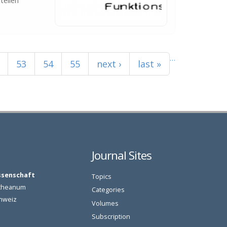
teilen
…
53
54
55
next ›
last »
Journal Sites
ssenschaft
Topics
oetheanum
Categories
chweiz
Volumes
Subscription