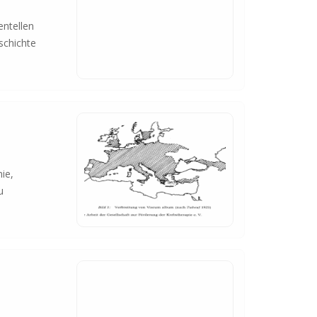
entellen
schichte
ie,
u