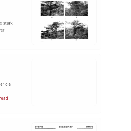
e stark
rer
er die
read