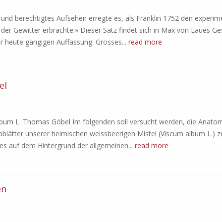
 und berechtigtes Aufsehen erregte es, als Franklin 1752 den experim
der Gewitter erbrachte.» Dieser Satz findet sich in Max von Laues Ge
er heute gängigen Auffassung. Grosses...
read more
el
lbum L. Thomas Göbel Im folgenden soll versucht werden, die Anatom
blätter unserer heimischen weissbeerigen Mistel (Viscum album L.) z
tes auf dem Hintergrund der allgemeinen...
read more
en