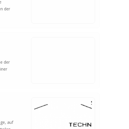
e
en der
e der
iner
age, auf