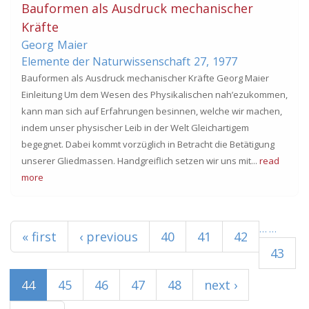
Bauformen als Ausdruck mechanischer
Kräfte
Georg
Maier
Elemente der Naturwissenschaft
27,
1977
Bauformen als Ausdruck mechanischer Kräfte Georg Maier
Einleitung Um dem Wesen des Physikalischen nah’ezukommen,
kann man sich auf Erfahrungen besinnen, welche wir machen,
indem unser physischer Leib in der Welt Gleichartigem
begegnet. Dabei kommt vorzüglich in Betracht die Betätigung
unserer Gliedmassen. Handgreiflich setzen wir uns mit...
read
more
Pages
…
…
« first
‹ previous
40
41
42
43
44
45
46
47
48
next ›